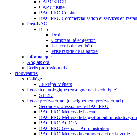
CAP CSHCR
CAP Cuisine
BAC PRO Cuisine
BAC PRO Commercialisation et services en restau
Post-BAC
BTS
Droit
Comptabilité et gestion
Les écrits de synthèse
Prise rapide de la parole
Informatique
Anglais oral
Écrits professionnels
Nouveautés
Collège
3e Prépa-Métiers
Lycée technologique (enseignement technique)
STI2D
Lycée professionnel (enseignement professionnel)
Seconde professionnelle BAC PRO
BAC PRO Métiers de l'accueil
BAC PRO Métiers de la gestion administrative, du t
BAC PRO AGOrA
BAC PRO Gestion - Administration
BAC PRO Métiers du commerce et de la vente