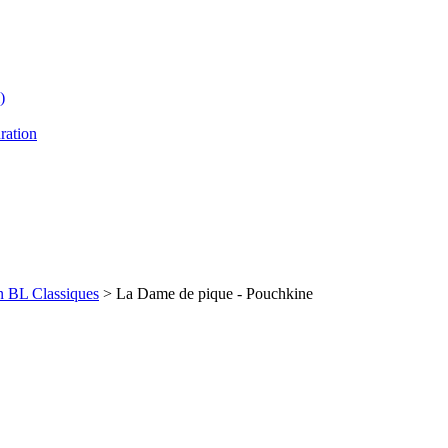
)
ration
n BL Classiques
> La Dame de pique - Pouchkine