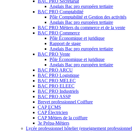
BAC PRO Secrétariat
Anglais Bac pro européen tertiaire
BAC PRO Comptabilité
Pôle Comptabilité et Gestion des activités
Anglais Bac pro européen tertiaire
BAC PRO Métiers du commerce et de la vente
BAC PRO Commerce
Pôle Économique et juridique
Rapport de stage
Anglais Bac pro européen tertiaire
BAC PRO Vente
Pôle Économique et juridique
Anglais Bac pro européen tertiaire
BAC PRO ARCU
BAC PRO Logistique
BAC PRO MELEC
BAC PRO ELEEC
BAC PRO Industriels
BAC PRO ASSP
Brevet professionnel Coiffure
CAP ECMS
CAP Électricien
CAP Métiers de la coiffure
3e Prépa-Métiers
Lycée professionnel hôtelier (enseignement professionnel