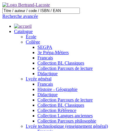
Recherche avancée
Catalogue
École
Collège
SEGPA
3e Prépa-Métiers
Français
Collection BL Classiques
Collection Parcours de lecture
Didactique
Lycée général
Français
Histoire - Géographie
Didactique
Collection Parcours de lecture
Collection BL Classiques
Collection Référence
Collection Langues anciennes
Collection Parcours philosophie
Lycée technologique (enseignement général)