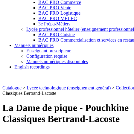
BAC PRO Commerce
BAC PRO Vente
BAC PRO Logistique
BAC PRO MELEC
3e Prépa-Métiers
Lycée professionnel hôtelier (enseignement professionnel
BAC PRO Cuisine
BAC PRO Commercialisation et services en restau
Manuels numériques
Enseignant prescripteur
Configuration requise
Manuels numériques disponibles
English recordings
Catalogue
>
Lycée technologique (enseignement général)
>
Collectio
Classiques Bertrand-Lacoste
La Dame de pique - Pouchkine
Classiques Bertrand-Lacoste