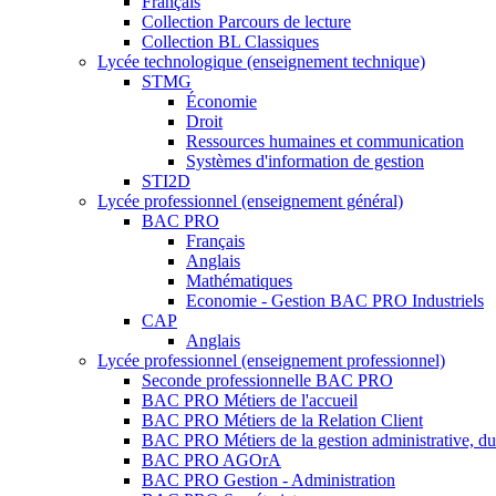
Français
Collection Parcours de lecture
Collection BL Classiques
Lycée technologique (enseignement technique)
STMG
Économie
Droit
Ressources humaines et communication
Systèmes d'information de gestion
STI2D
Lycée professionnel (enseignement général)
BAC PRO
Français
Anglais
Mathématiques
Economie - Gestion BAC PRO Industriels
CAP
Anglais
Lycée professionnel (enseignement professionnel)
Seconde professionnelle BAC PRO
BAC PRO Métiers de l'accueil
BAC PRO Métiers de la Relation Client
BAC PRO Métiers de la gestion administrative, du t
BAC PRO AGOrA
BAC PRO Gestion - Administration