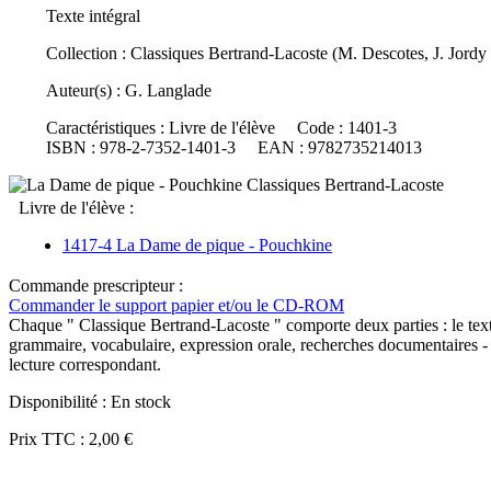
Texte intégral
Collection :
Classiques Bertrand-Lacoste (M. Descotes, J. Jordy
Auteur(s) :
G. Langlade
Caractéristiques :
Livre de l'élève
Code :
1401-3
ISBN :
978-2-7352-1401-3
EAN :
9782735214013
Livre de l'élève :
1417-4 La Dame de pique - Pouchkine
Commande prescripteur :
Commander le support papier et/ou le CD-ROM
Chaque " Classique Bertrand-Lacoste " comporte deux parties : le texte e
grammaire, vocabulaire, expression orale, recherches documentaires - 
lecture correspondant.
Disponibilité :
En stock
Prix TTC :
2,00 €