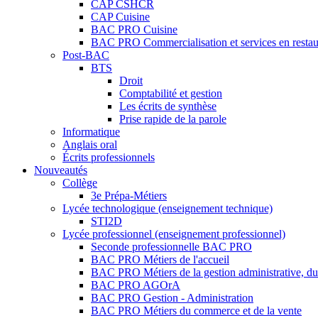
CAP CSHCR
CAP Cuisine
BAC PRO Cuisine
BAC PRO Commercialisation et services en restau
Post-BAC
BTS
Droit
Comptabilité et gestion
Les écrits de synthèse
Prise rapide de la parole
Informatique
Anglais oral
Écrits professionnels
Nouveautés
Collège
3e Prépa-Métiers
Lycée technologique (enseignement technique)
STI2D
Lycée professionnel (enseignement professionnel)
Seconde professionnelle BAC PRO
BAC PRO Métiers de l'accueil
BAC PRO Métiers de la gestion administrative, du t
BAC PRO AGOrA
BAC PRO Gestion - Administration
BAC PRO Métiers du commerce et de la vente