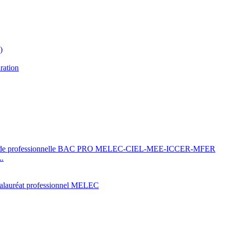
)
ration
..