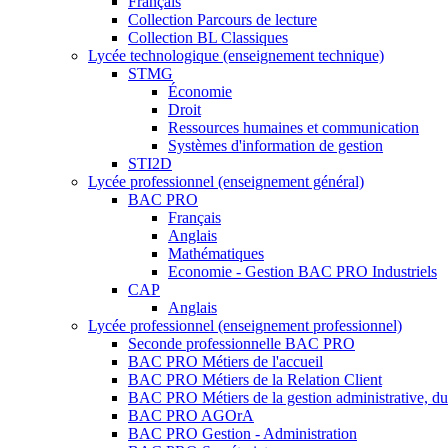
Français
Collection Parcours de lecture
Collection BL Classiques
Lycée technologique (enseignement technique)
STMG
Économie
Droit
Ressources humaines et communication
Systèmes d'information de gestion
STI2D
Lycée professionnel (enseignement général)
BAC PRO
Français
Anglais
Mathématiques
Economie - Gestion BAC PRO Industriels
CAP
Anglais
Lycée professionnel (enseignement professionnel)
Seconde professionnelle BAC PRO
BAC PRO Métiers de l'accueil
BAC PRO Métiers de la Relation Client
BAC PRO Métiers de la gestion administrative, du t
BAC PRO AGOrA
BAC PRO Gestion - Administration