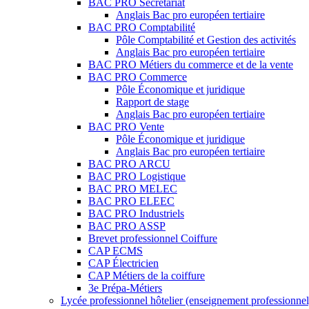
BAC PRO Secrétariat
Anglais Bac pro européen tertiaire
BAC PRO Comptabilité
Pôle Comptabilité et Gestion des activités
Anglais Bac pro européen tertiaire
BAC PRO Métiers du commerce et de la vente
BAC PRO Commerce
Pôle Économique et juridique
Rapport de stage
Anglais Bac pro européen tertiaire
BAC PRO Vente
Pôle Économique et juridique
Anglais Bac pro européen tertiaire
BAC PRO ARCU
BAC PRO Logistique
BAC PRO MELEC
BAC PRO ELEEC
BAC PRO Industriels
BAC PRO ASSP
Brevet professionnel Coiffure
CAP ECMS
CAP Électricien
CAP Métiers de la coiffure
3e Prépa-Métiers
Lycée professionnel hôtelier (enseignement professionnel