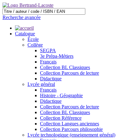
Recherche avancée
Catalogue
École
Collège
SEGPA
3e Prépa-Métiers
Français
Collection BL Classiques
Collection Parcours de lecture
Didactique
Lycée général
Français
Histoire - Géographie
Didactique
Collection Parcours de lecture
Collection BL Classiques
Collection Référence
Collection Langues anciennes
Collection Parcours philosophie
Lycée technologique (enseignement général)